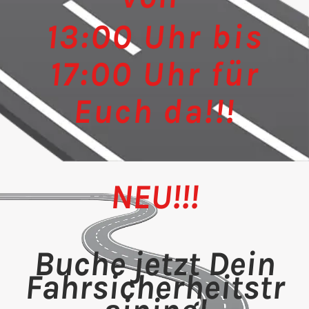
13:00 Uhr bis
17:00 Uhr für
Euch da!!!
NEU!!!
Buche jetzt Dein
Fahrsicherheitstr