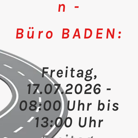
n -
Büro BADEN:
Freitag,
17.07.2026 -
08:00 Uhr bis
13:00 Uhr