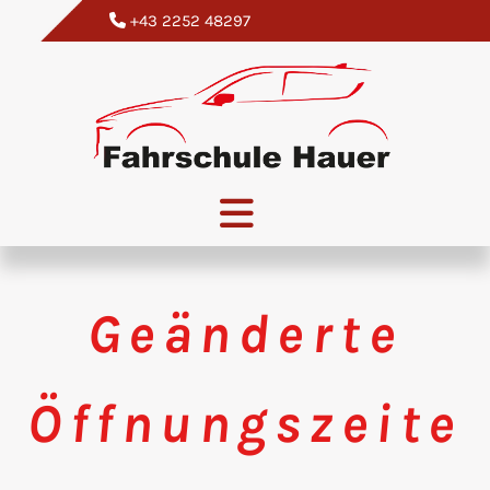
+43 2252 48297

Geänderte
Öffnungszeite